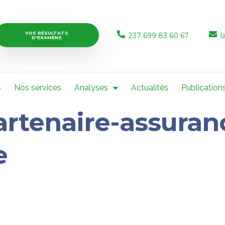
VOS RÉSULTATS
237 699 83 60 67
l
D'EXAMENS
s
Nos services
Analyses
Actualités
Publication
rtenaire-assura
e