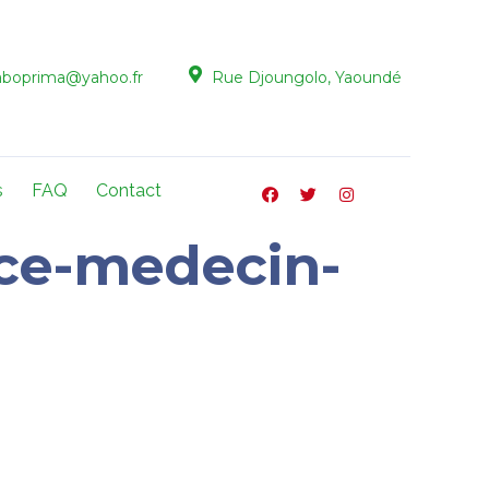
aboprima@yahoo.fr
Rue Djoungolo, Yaoundé
s
FAQ
Contact
nce-medecin-